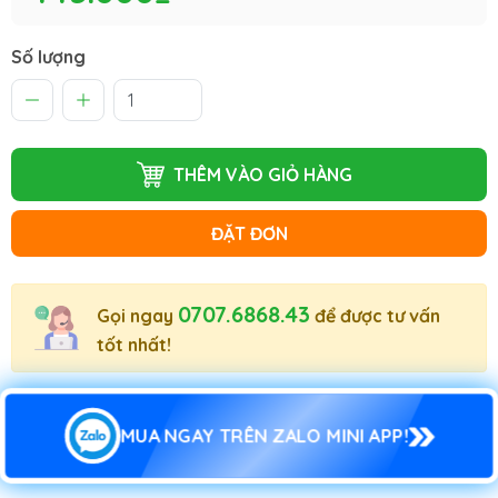
Số lượng
THÊM VÀO GIỎ HÀNG
ĐẶT ĐƠN
0707.6868.43
Gọi ngay
để được tư vấn
tốt nhất!
MUA NGAY TRÊN ZALO MINI APP!