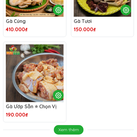
Gà Cúng
Gà Tươi
410.000₫
150.000₫
Gà Ướp Sẵn ⭐️ Chọn Vị
190.000₫
Xem thêm