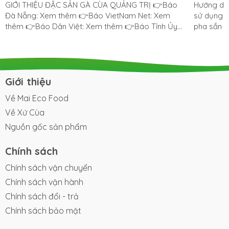
dụng sắn
GIỚI THIỆU ĐẶC SẢN GÀ CÙA QUẢNG TRỊ 👉Báo
Hướng dẫn
Đà Nẵng: Xem thêm 👉Báo VietNam Net: Xem
sử dụng s
thêm 👉Báo Dân Việt: Xem thêm 👉Báo Tỉnh Ủy
pha sắn d
Quảng Trị: Xem thêm
Hướng dẫn
chuẩn bị 1 muỗng canh bột sắn dây. 1 ly nước sôi. 1
muỗng nước 
(Đường - Sữa đ
Các bước pha bột 
Giới thiệu
ly rồi ch
Về Mai Eco Food
không bị vón cục. Sau đó
sữa hoặc 
Về Xứ Cùa
Nguồn gốc sản phẩm
Chính sách
Chính sách vận chuyển
Chính sách vận hành
Chính sách đổi - trả
Chính sách bảo mật