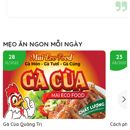
MẸO ĂN NGON MỖI NGÀY
28
23
12/2022
08/2021
Gà Cùa Quảng Trị
Cách pha