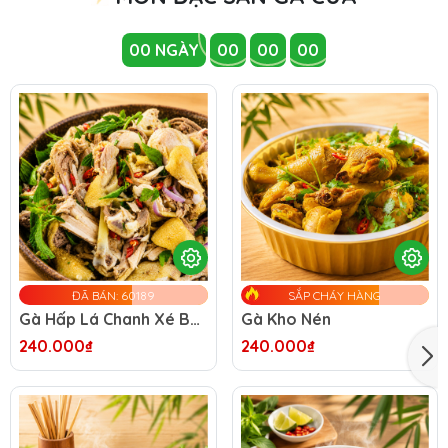
00
NGÀY
00
00
00
ĐÃ BÁN: 60189
SẮP CHÁY HÀNG
Gà Hấp Lá Chanh Xé Bóp
Gà Kho Nén
240.000₫
240.000₫