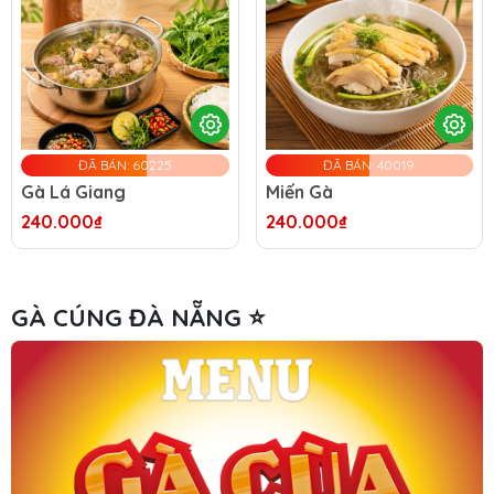
ĐÃ BÁN: 60225
ĐÃ BÁN: 40019
Gà Lá Giang
Miến Gà
240.000₫
240.000₫
GÀ CÚNG ĐÀ NẴNG ⭐️