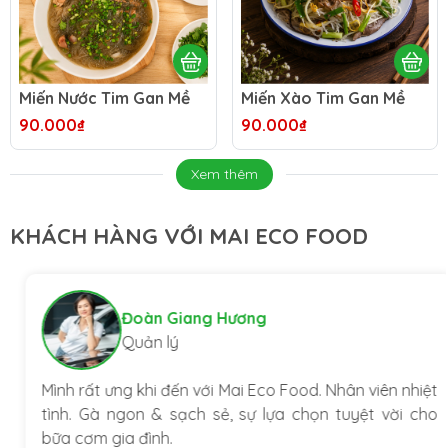
Miến Nước Tim Gan Mề
Miến Xào Tim Gan Mề
90.000₫
90.000₫
Xem thêm
KHÁCH HÀNG VỚI MAI ECO FOOD
Đoàn Giang Hương
Quản lý
Mình rất ưng khi đến với Mai Eco Food. Nhân viên nhiệt
tình. Gà ngon & sạch sẻ, sự lựa chọn tuyệt vời cho
bữa cơm gia đình.