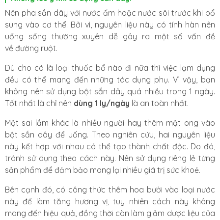
Nên pha sắn dây với nước ấm hoặc nước sôi trước khi bổ
sung vào cơ thể. Bởi vì, nguyên liệu này có tính hàn nên
uống sống thường xuyên dễ gây ra một số vấn đề
về đường ruột.
Dù cho có là loại thuốc bổ nào đi nữa thì việc lạm dụng
đều có thể mang đến những tác dụng phụ. Vì vậy, bạn
không nên sử dụng bột sắn dây quá nhiều trong 1 ngày.
Tốt nhất là chỉ nên
dùng 1 ly/ngày
là an toàn nhất.
Một sai lầm khác là nhiều người hay thêm mật ong vào
bột sắn dây để uống. Theo nghiên cứu, hai nguyên liệu
này kết hợp với nhau có thể tạo thành chất độc. Do đó,
tránh sử dụng theo cách này. Nên sử dụng riêng lẻ từng
sản phẩm để đảm bảo mang lại nhiều giá trị sức khoẻ.
Bên cạnh đó, có công thức thêm hoa bưởi vào loại nước
này để làm tăng hương vị, tuy nhiên cách này không
mang đến hiệu quả, đồng thời còn làm giảm dược liệu của