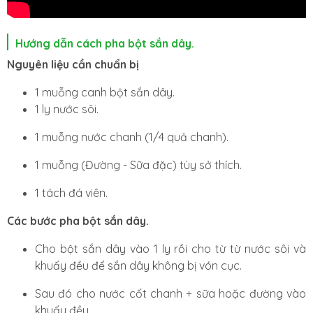
Hướng dẫn cách pha bột sắn dây.
Nguyên liệu cần chuẩn bị
1 muỗng canh bột sắn dây.
1 ly nước sôi.
1 muỗng nước chanh (1/4 quả chanh).
1 muỗng (Đường - Sữa đặc)
tùy
sở thích.
1 tách đá viên.
Các bước pha bột sắn dây.
Cho bột sắn dây vào 1 ly rồi cho từ từ nước sôi và
khuấy đều để sắn dây không bị vón cục.
Sau đó cho nước cốt chanh + sữa hoặc đường vào
khuấy đều.