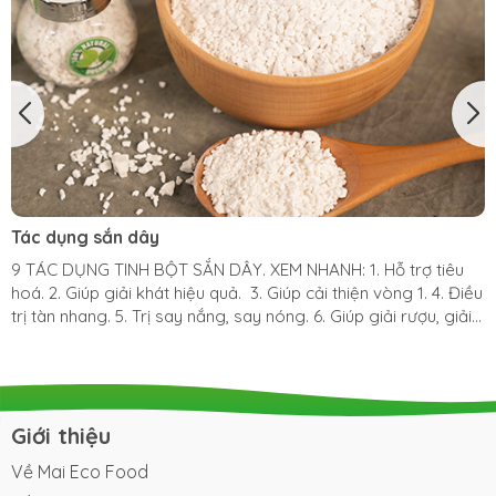
Tác dụng sắn dây
9 TÁC DỤNG TINH BỘT SẮN DÂY. XEM NHANH: 1. Hỗ trợ tiêu
hoá. 2. Giúp giải khát hiệu quả. 3. Giúp cải thiện vòng 1. 4. Điều
trị tàn nhang. 5. Trị say nắng, say nóng. 6. Giúp giải rượu, giải
độc. 7. Giảm cân. 8. Bổ sung sắt. 9. Chắc khoẻ xương. 1. Hỗ trợ
tiêu hóa. Bột sắn dây được nhiều bác sĩ khuyến cáo sử dụng
nhằm hỗ trợ tiêu hóa với những bệnh nhân bị viêm loét dạ
dày và ruột kích ứng. Sắn dây dạng tinh bột khi đưa vào cơ
thể làm trung hòa lớp axit giúp người bệnh đau dạ dày cảm
Giới thiệu
thấy dễ chịu. Bột sắn dây có...
Về Mai Eco Food