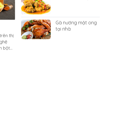
Gà nướng mật ong
tại nhà
trên thị
nghệ
h bột
. 3.
i tinh
t, còn
ng chưa
ạp chất
Khi
n chất
 tinh
n khi