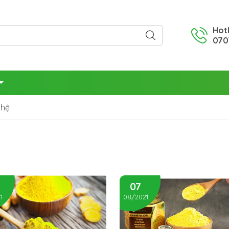
Hotl
070
ghệ
07
1
08/2021