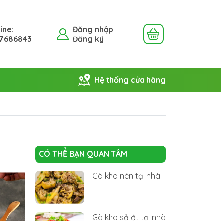
ine:
Đăng nhập
7686843
Đăng ký
Hệ thống cửa hàng
CÓ THỂ BẠN QUAN TÂM
Gà kho nén tại nhà
Gà kho sả ớt tại nhà