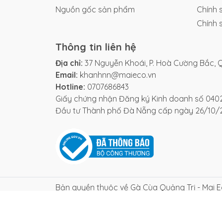
Nguồn gốc sản phẩm
Chính s
Chính 
Thông tin liên hệ
Địa chỉ:
37 Nguyễn Khoái, P. Hoà Cường Bắc, Q
Email:
khanhnn@maieco.vn
Hotline:
0707686843
Giấy chứng nhận Đăng ký Kinh doanh số 040
Đầu tư Thành phố Đà Nẵng cấp ngày 26/10/
Bản quyền thuộc về Gà Cùa Quảng Trị - Mai 