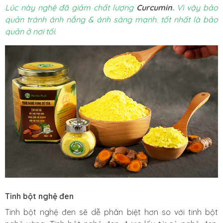
Lúc này nghệ đã giảm chất lượng
Curcumin
.
Vì vậy bảo
quản tránh ánh nắng & ánh sáng mạnh. tốt nhất là bảo
quản ở nơi tối.
Tinh bột nghệ đen
Tinh bột nghệ đen sẽ dễ phân biệt hơn so với tinh bột