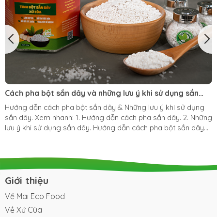
Cách pha bột sắn dây và những lưu ý khi sử dụng sắn
dây
Hướng dẫn cách pha bột sắn dây & Những lưu ý khi sử dụng
sắn dây. Xem nhanh: 1. Hướng dẫn cách pha sắn dây. 2. Những
lưu ý khi sử dụng sắn dây. Hướng dẫn cách pha bột sắn dây.
Nguyên liệu cần chuẩn bị 1 muỗng canh bột sắn dây. 1 ly nước
sôi. 1 muỗng nước chanh (1/4 quả chanh). 1 muỗng (Đường -
Sữa đặc) tùy sở thích. 1 tách đá viên. Các bước pha bột sắn
dây. Cho bột sắn dây vào 1 ly rồi cho từ từ nước sôi và khuấy
đều để sắn dây không bị vón cục. Sau đó cho nước cốt chanh
Giới thiệu
+ sữa hoặc đường...
Về Mai Eco Food
Về Xứ Cùa