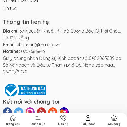
Về Mai Eco Food
Tin tức
Thông tin liên hệ
Địa chỉ:
37 Nguyễn Khoái, P. Hoà Cường Bắc, Q. Hải Châu,
Tp. Đà Nẵng.
Email:
khanhnn@maieco.vn
Hotline:
0707686843
Giấy chứng nhận Đăng ký Kinh doanh số 0402065889 do
Sở Kế hoạch và Đầu tư Thành phố Đà Nẵng cấp ngày
26/10/2020
Kết nối với chúng tôi
Phương thức thanh toán
Trang chủ
Danh mục
Liên hệ
Tài khoản
Giỏ hàng